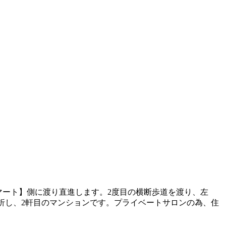
マート】側に渡り直進します。2度目の横断歩道を渡り、左
左折し、2軒目のマンションです。プライベートサロンの為、住