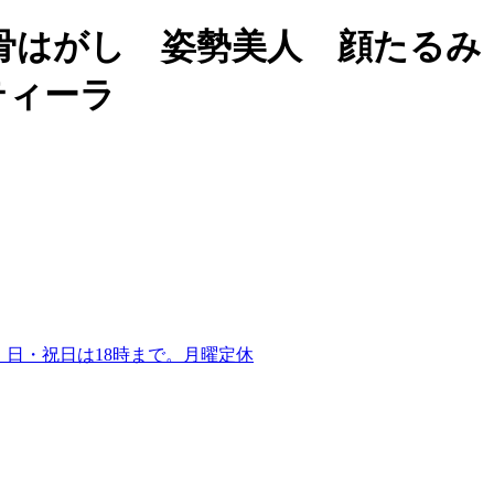
骨はがし 姿勢美人 顔たるみ
ティーラ