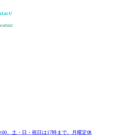
ntact/
wanuc