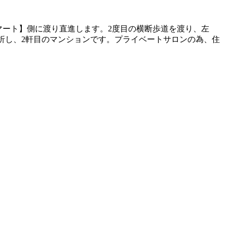
マート】側に渡り直進します。2度目の横断歩道を渡り、左
左折し、2軒目のマンションです。プライベートサロンの為、住