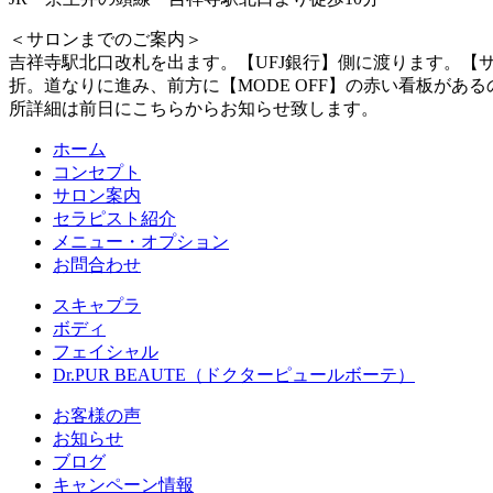
＜サロンまでのご案内＞
吉祥寺駅北口改札を出ます。【UFJ銀行】側に渡ります。【
折。道なりに進み、前方に【MODE OFF】の赤い看板が
所詳細は前日にこちらからお知らせ致します。
ホーム
コンセプト
サロン案内
セラピスト紹介
メニュー・オプション
お問合わせ
スキャプラ
ボディ
フェイシャル
Dr.PUR BEAUTE（ドクターピュールボーテ）
お客様の声
お知らせ
ブログ
キャンペーン情報