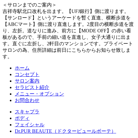
＜サロンまでのご案内＞
吉祥寺駅北口改札を出ます。【UFJ銀行】側に渡ります。
【サンロード】というアーケードを暫く直進、横断歩道を
【ABCマート】側に渡り直進します。2度目の横断歩道を渡
り、左折。道なりに進み、前方に【MODE OFF】の赤い看
板があるので、手前の細い道を直進し、女子大通りに出ま
す。直ぐに左折し、2軒目のマンションです。プライベート
サロンの為、住所詳細は前日にこちらからお知らせ致しま
す。
ホーム
コンセプト
サロン案内
セラピスト紹介
メニュー・オプション
お問合わせ
スキャプラ
ボディ
フェイシャル
Dr.PUR BEAUTE（ドクターピュールボーテ）