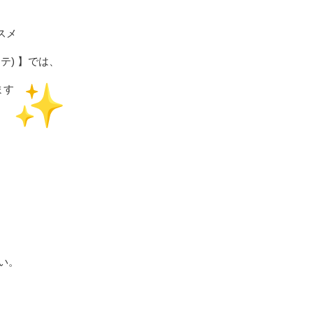
スメ
ーテ) 】では、
ます
い。