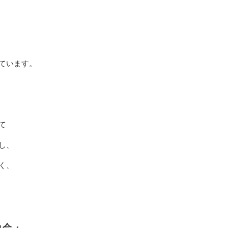
ています。
て
し、
く、
会 』