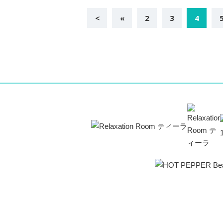
<
«
2
3
4