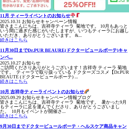
11月 ティーライベントのお知らせ
2025.10.31
お知らせ
キャンペーン情報
皆さまこんにちは、吉祥寺ティーラ 菊地です。 10月もあっと
いう間に過ぎた感じがいたしますが、いつもティーラにお越し
いただき、ありがとうございます。 &...
続きはこちら
11月30日までDr.PUR BEAURE(ドクターピュールボーテ)キャ
ンペ...
2025.10.27
お知らせ
ご訪問くださりありがとうございます！吉祥寺 ティーラ 菊地
です。 ティーラで取り扱っている ドクターズコスメ【Dr.PUR
BEAUTE (ドクターピュールボーテ) ...
続きはこちら
10月 吉祥寺ティーライベントのお知らせ
2025.09.29
お知らせ
キャンペーン情報
ブログ
皆さまこんにちは、吉祥寺ティーラ 菊地です。 暑かった9月
もティーラに足を運んでくださり、ありがとうございまし
た。 10月もイベントが開催さ...
続きはこちら
9月30日までドクターピュールボーテ・ヘルスケア商品キャン