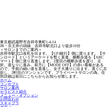
東京都武蔵野市吉祥寺東町1-4-14
JR・京王井の頭線 吉祥寺駅北口より徒歩10分
＜サロンまでのご案内＞
吉祥寺駅北口改札を出ます。【UFJ銀行】側に渡ります。【サ
ンロード】というアーケードを暫く直進、横断歩道を【ABC
マート】側に渡り直進します。2度目の横断歩道を渡り、左
折。道なりに進み、前方に【MODE OFF】の赤い看板がある
ので、手前の細い道を直進し、女子大通りに出ます。直ぐに左
折し、2軒目のマンションです。プライベートサロンの為、住
所詳細は前日にこちらからお知らせ致します。
ホーム
コンセプト
サロン案内
セラピスト紹介
メニュー・オプション
お問合わせ
スキャプラ
ボディ