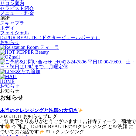
サロン案内
セラピスト紹介
メニュー・料金
施術
スキャプラ
ボディ
フェイシャル
Dr.PUR BEAUTE（ドクターピュールボーテ）
お知らせ
HOME
お知らせ
お知らせ
お知らせ
本当のクレンジングと洗顔の大切さ
2025.11.11
お知らせ
ブログ
ご訪問下さりありがとうございます！吉祥寺ティーラ 菊地で
す
今回は、Dr.PUR BEAUTEの#1クレンジング と#2洗顔 に
ついてのお話です
#1（クレンジング...